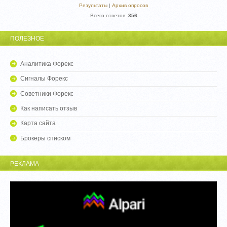
Результаты
|
Архив опросов
Всего ответов:
356
ПОЛЕЗНОЕ
Аналитика Форекс
Сигналы Форекс
Советники Форекс
Как написать отзыв
Карта сайта
Брокеры списком
РЕКЛАМА