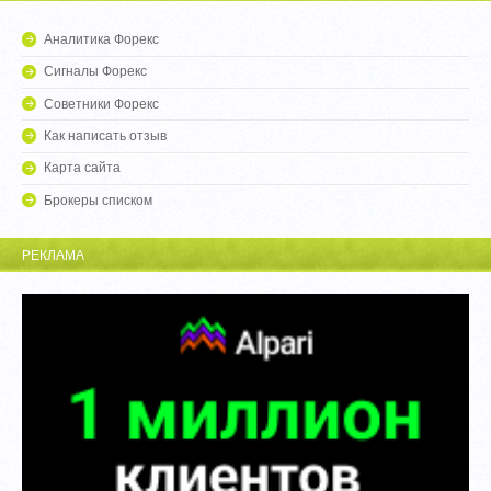
Аналитика Форекс
Сигналы Форекс
Советники Форекс
Как написать отзыв
Карта сайта
Брокеры списком
РЕКЛАМА