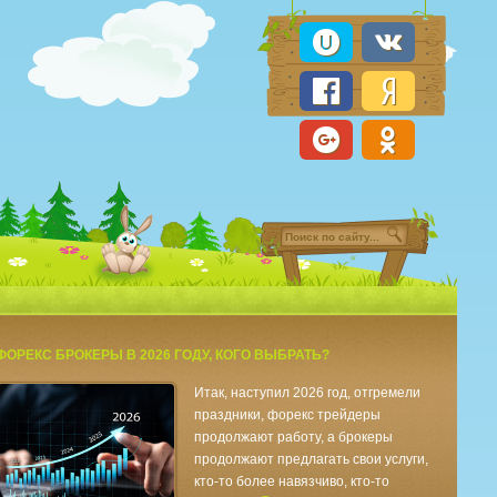
ФОРЕКС БРОКЕРЫ В 2026 ГОДУ, КОГО ВЫБРАТЬ?
Итак, наступил 2026 год, отгремели
праздники, форекс трейдеры
продолжают работу, а брокеры
продолжают предлагать свои услуги,
кто-то более навязчиво, кто-то