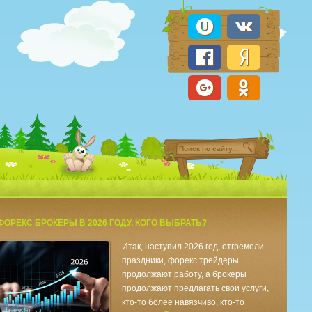
ФОРЕКС БРОКЕРЫ В 2026 ГОДУ, КОГО ВЫБРАТЬ?
Итак, наступил 2026 год, отгремели
праздники, форекс трейдеры
продолжают работу, а брокеры
продолжают предлагать свои услуги,
кто-то более навязчиво, кто-то