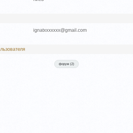
ignatxxxxxxx@gmail.com
льзователя
форум (
2
)