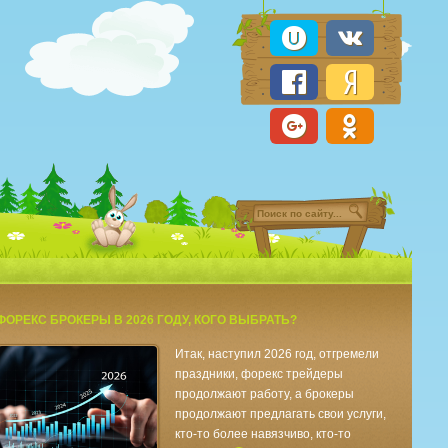
ФОРЕКС БРОКЕРЫ В 2026 ГОДУ, КОГО ВЫБРАТЬ?
Итак, наступил 2026 год, отгремели
праздники, форекс трейдеры
продолжают работу, а брокеры
продолжают предлагать свои услуги,
кто-то более навязчиво, кто-то