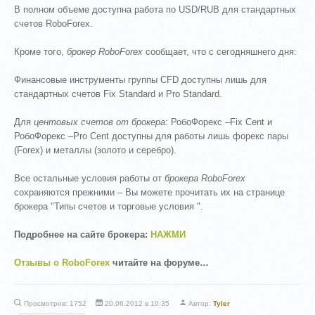
В полном объеме доступна работа по USD/RUB для стандартных
счетов RoboForex.
Кроме того,
брокер RoboForex
сообщает, что с сегодняшнего дня:
Финансовые инструменты группы CFD доступны лишь для
стандартных счетов Fix Standard и Pro Standard.
Для
центовых счетов от брокера
: РобоФорекс –Fix Cent и
РобоФорекс –Pro Cent доступны для работы лишь форекс пары
(Forex) и металлы (золото и серебро).
Все остальные условия работы от
брокера RoboForex
сохраняются прежними – Вы можете прочитать их на странице
брокера "Типы счетов и торговые условия ".
Подробнее на сайте брокера:
НАЖМИ
Отзывы о RoboForex
читайте на форуме…
Просмотров: 1752
20.06.2012 в 10:35
Автор:
Tyler