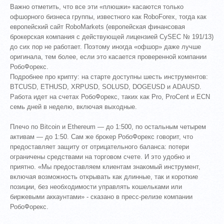
Важно отметить, что все эти «плюшки» касаются только
офшорного бизнеса группы, известного как RoboForex, тогда как
европейский сайт RoboMarkets (европейская финансовая
брокерская компания с действующей лицензией CySEC № 191/13)
до сих пор не работает. Поэтому иногда «офшор» даже лучше
оригинала, тем более, если это касается проверенной компании
РобоФорекс.
Подробнее про крипту: на старте доступны шесть инструментов:
BTCUSD, ETHUSD, XRPUSD, SOLUSD, DOGEUSD и ADAUSD.
Работа идет на счетах РобоФорекс, таких как Pro, ProCent и ECN
семь дней в неделю, включая выходные.
Плечо по Bitcoin и Ethereum — до 1:500, по остальным четырем
активам — до 1:50. Сам же брокер РобоФорекс говорит, что
предоставляет защиту от отрицательного баланса: потери
ограничены средствами на торговом счете. И это удобно и
приятно. «Мы предоставляем клиентам знакомый инструмент,
включая возможность открывать как длинные, так и короткие
позиции, без необходимости управлять кошельками или
биржевыми аккаунтами» - сказано в пресс-релизе компании
РобоФорекс.