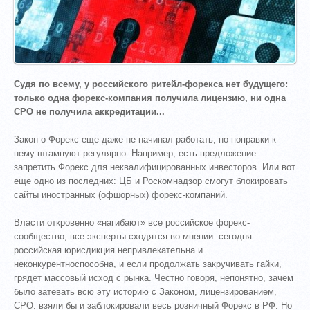
Судя по всему, у российского ритейл-форекса нет будущего:
только одна форекс-компания получила лицензию, ни одна
СРО не получила аккредитации...
Закон о Форекс еще даже не начинал работать, но поправки к
нему штампуют регулярно. Например, есть предложение
запретить Форекс для неквалифицированных инвесторов. Или вот
еще одно из последних: ЦБ и Роскомнадзор смогут блокировать
сайты иностранных (офшорных) форекс-компаний.
Власти откровенно «нагибают» все российское форекс-
сообщество, все эксперты сходятся во мнении: сегодня
российская юрисдикция непривлекательна и
неконкурентноспособна, и если продолжать закручивать гайки,
грядет массовый исход с рынка. Честно говоря, непонятно, зачем
было затевать всю эту историю с Законом, лицензированием,
СРО: взяли бы и заблокировали весь розничный Форекс в РФ. Но