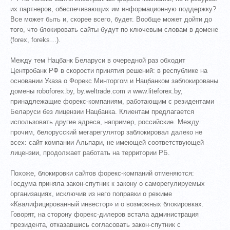
их партнеров, обеспечивающих им информационную поддержку?
Все может быть и, скорее всего, будет. Вообще может дойти до
того, что блокировать сайты будут по ключевым словам в домене
(forex, foreks…).
Между тем Нацбанк Беларуси в очередной раз обходит
Центробанк РФ в скорости принятия решений: в республике на
основании Указа о Форекс Минторгом и Нацбанком заблокированы
домены roboforex.by, by.weltrade.com и www.liteforex.by,
принадлежащие форекс-компаниям, работающим с резидентами
Беларуси без лицензии Нацбанка. Клиентам предлагается
использовать другие адреса, например, российские. Между
прочим, белорусский мегарегулятор заблокировал далеко не
всех: сайт компании Альпари, не имеющей соответствующей
лицензии, продолжает работать на территории РБ.
Похоже, блокировки сайтов форекс-компаний отменяются:
Госдума приняла закон-спутник к закону о саморегулируемых
организациях, исключив из него поправки о режиме
«Квалифицированный инвестор» и о возможных блокировках.
Говорят, на сторону форекс-дилеров встала администрация
президента, отказавшись согласовать закон-спутник с