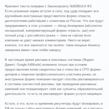
Фрагмент текста поправки к Законопроекту №928614-6 ФЗ.
Если указанные нормы вступят в силу, под удар попадают все
крупнейшие иностранные представители форекс-отрасли,
десятилетиями работавшие с клиентами из России. Что они будут
предпринимать в этих условиях — обход блокировки (абсолютно
несерьезный, компрометирующий форекс-отрасль, шаг) или
полный уход с российского рынка — пока не совсем ясно:
компании не дают никаких комментариев. Никто не верит,
конечно, что все закончится так нелепо: такие мощные бизнесы
наверняка имеют свое лобби наверху.
В настоящее время реклама в поисковых системах (Яндекс
Директ, Google AdWords) возможна только при условии
предоставления копии свидетельства о членстве в СРО форекс-
дилеров и лицензии профессионального участника рынка, но
иностранные форекс-компании находят способы рекламироваться
в системах контекстной рекламы: при проведении рекламных
кампаний они позиционируют себя как субъекты образовательной
деятельности, то есть не рекламируют форекс-услуги напрямую.
Кстати, а что, если со временем регуляторы будут блокировать в
РФ не только сайты иностранных форекс-компаний, но и ресурсы