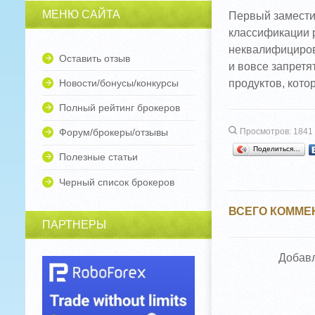
МЕНЮ САЙТА
Первый замести
классификации 
неквалифицирова
Оставить отзыв
и вовсе запретя
Новости/бонусы/конкурсы
продуктов, кото
Полный рейтинг брокеров
Просмотров: 1841
Форум/брокеры/отзывы
Поделиться…
Полезные статьи
Черный список брокеров
ВСЕГО КОММЕ
ПАРТНЕРЫ
Добавл