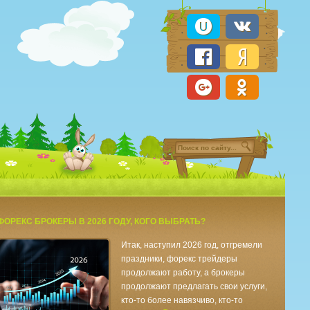
ФОРЕКС БРОКЕРЫ В 2026 ГОДУ, КОГО ВЫБРАТЬ?
Итак, наступил 2026 год, отгремели
праздники, форекс трейдеры
продолжают работу, а брокеры
продолжают предлагать свои услуги,
кто-то более навязчиво, кто-то