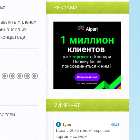
ах
РЕКЛАМА
тавлять «плечо»
 финансовых
конца года.
МИНИ-ЧАТ
ватели.