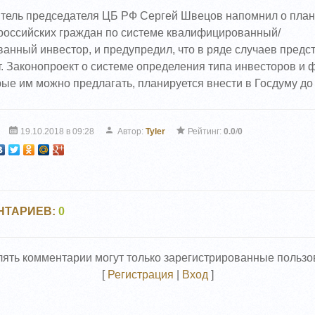
тель председателя ЦБ РФ Сергей Швецов напомнил о план
российских граждан по системе квалифицированный/
нный инвестор, и предупредил, что в ряде случаев предс
т. Законопроект о системе определения типа инвесторов и
рые им можно предлагать, планируется внести в Госдуму до 
19.10.2018 в 09:28
Автор:
Tyler
Рейтинг:
0.0
/
0
НТАРИЕВ
:
0
ять комментарии могут только зарегистрированные пользо
[
Регистрация
|
Вход
]