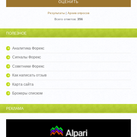
Результаты
|
Архив опросов
Всего ответов:
356
ПОЛЕЗНОЕ
Аналитика Форекс
Сигналы Форекс
Советники Форекс
Как написать отзыв
Карта сайта
Брокеры списком
РЕКЛАМА