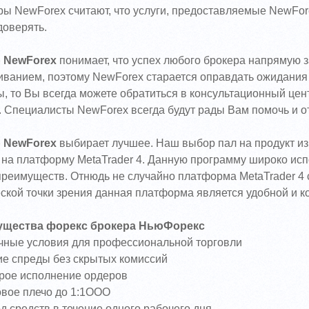
ы NewForex считают, что услуги, предоставляемые NewFore
доверять.
 NewForex
понимает, что успех любого брокера напрямую за
ванием, поэтому NewForex старается оправдать ожидания 
, то Вы всегда можете обратиться в консультационный цент
 Специалисты NewForex всегда будут рады Вам помочь и о
 NewForex
выбирает лучшее. Наш выбор пал на продукт изв
на платформу MetaTrader 4. Данную программу широко испо
реимуществ. Отнюдь не случайно платформа MetaTrader 4 
ской точки зрения данная платформа является удобной и 
щества форекс брокера НьюФорекс
чные условия для профессиональной торговли
ие спреды без скрытых комиссий
рое исполнение ордеров
овое плечо до 1:1ООО
 средств в течение одного рабочего дня