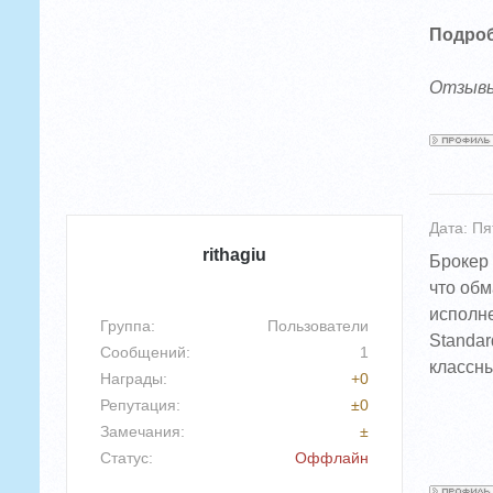
Подроб
Отзывы
Дата: Пя
rithagiu
Брокер 
что обм
исполне
Группа: Пользователи
Standar
Сообщений:
1
классны
Награды:
+
0
Репутация:
±
0
Замечания:
±
Статус:
Оффлайн