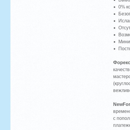
0% к
Безо
Исла
Отсу
Возм
Мини
Пост
Форекс
качеств
мастеро
(кругло
вежливо
NewFor
времени
с попол
платеж