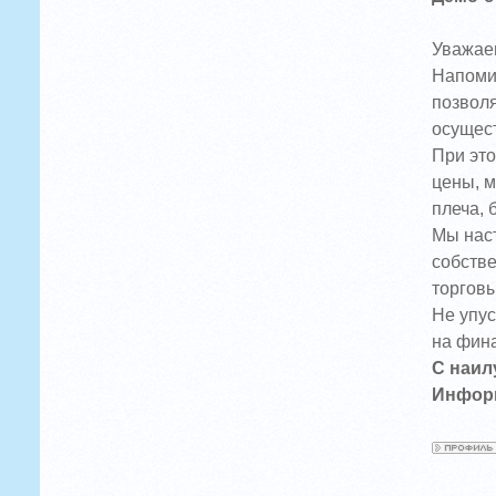
Уважае
Напомин
позволя
осущес
При это
цены, м
плеча, 
Мы наст
собств
торговы
Не упус
на фина
С наил
Информ