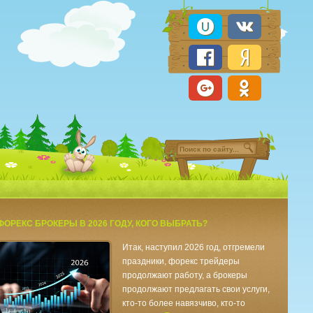
ФОРЕКС БРОКЕРЫ В 2026 ГОДУ, КОГО ВЫБРАТЬ?
Итак, наступил 2026 год, отгремели
праздники, форекс трейдеры
продолжают работу, а брокеры
продолжают предлагать свои услуги,
кто-то более навязчиво, кто-то