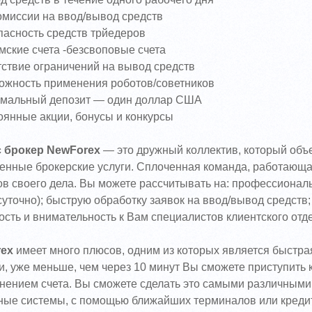
омиссии на ввод/вывод средств
пасность средств трйедеров
мские счета -безсвоповые счета
тствие ограничений на вывод средств
ожность применения роботов/советников
мальный депозит — один доллар США
оянные акции, бонусы и конкурсы
 брокер NewForex
— это дружный коллектив, который объе
енные брокерские услуги. Сплоченная команда, работающа
в своего дела. Вы можете рассчитывать на: профессионал
суточно); быструю обработку заявок на ввод/вывод средст
сть и внимательность к Вам специалистов клиентского отде
ex
имеет много плюсов, одним из которых является быстрая
, уже меньше, чем через 10 минут Вы сможете приступить к 
нением счета. Вы сможете сделать это самыми различными
ные системы, с помощью ближайших терминалов или кредит