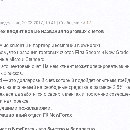
недельник, 20.03.2017, 19:41 | Сообщение #
17
ex вводит новые названия торговых счетов
мые клиенты и партнеры компании NewForex!
м, что названия торговых счетов First Stream и New Grad
ые Micro и Standard.
 это центовый счет. На нем клиент может оперировать мин
ых рисков.
d — это долларовый счет, который подойдет опытным трейде
нт, начисляемый на свободные средства в размере 2,5% го
x всегда заботится о своих клиентах и постоянно соверше
и на Форексе.
учшими пожеланиями,
ационный отдел ГК NewForex
чет в NewForex - это быстро и бесплатно