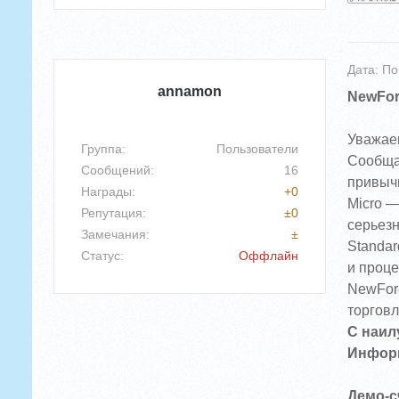
Дата: По
annamon
NewFor
Уважае
Группа: Пользователи
Сообщае
Сообщений:
16
привычн
Награды:
+
0
Micro —
Репутация:
±
0
серьезн
Замечания:
±
Standar
Статус:
Оффлайн
и проце
NewFore
торговл
С наил
Информ
Демо-с