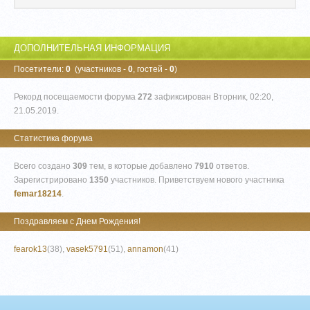
ДОПОЛНИТЕЛЬНАЯ ИНФОРМАЦИЯ
Посетители:
0
(участников -
0
, гостей -
0
)
Рекорд посещаемости форума
272
зафиксирован Вторник, 02:20,
21.05.2019.
Статистика форума
Всего создано
309
тем, в которые добавлено
7910
ответов.
Зарегистрировано
1350
участников. Приветствуем нового участника
femar18214
.
Поздравляем с Днем Рождения!
fearok13
(38)
,
vasek5791
(51)
,
annamon
(41)