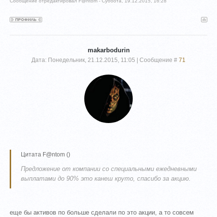
Сообщение отредактировал
F@ntom
-
Суббота, 19.12.2015, 16:28
makarbodurin
Дата: Понедельник, 21.12.2015, 11:05 | Сообщение #
71
Цитата
F@ntom
(
)
Предложение от компании со специальными ежедневными
выплатами до 90% это канеш круто, спасибо за акцию.
еще бы активов по больше сделали по это акции, а то совсем