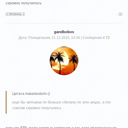
скромно получилось
gandbobos
Дата: Понедельник, 21.12.2015, 14:34 | Сообщение #
72
Цитата
makarbodurin
(
)
еще бы активов по больше сделали по это акции, а то
совсем скромно получилось
вам что 83% мало которые компания и так дает практически по