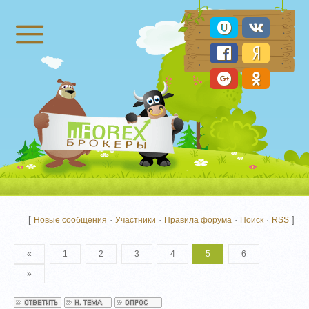
Брокеры Форекс
[
·
·
·
·
]
Новые сообщения
Участники
Правила форума
Поиск
RSS
«
1
2
3
4
5
6
»