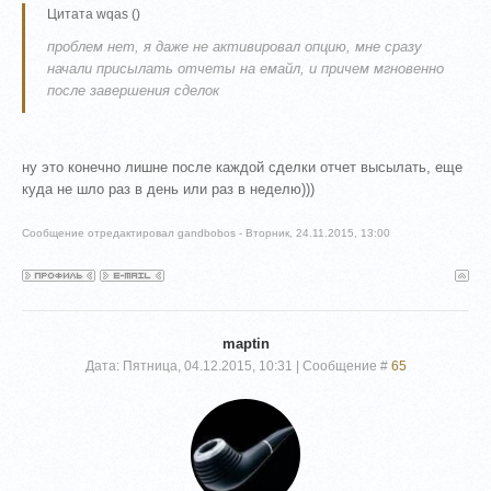
Цитата
wqas
(
)
проблем нет, я даже не активировал опцию, мне сразу
начали присылать отчеты на емайл, и причем мгновенно
после завершения сделок
ну это конечно лишне после каждой сделки отчет высылать, еще
куда не шло раз в день или раз в неделю)))
Сообщение отредактировал
gandbobos
-
Вторник, 24.11.2015, 13:00
maptin
Дата: Пятница, 04.12.2015, 10:31 | Сообщение #
65