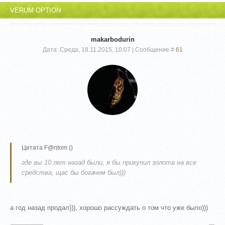
VERUM OPTION
makarbodurin
Дата: Среда, 18.11.2015, 10:07 | Сообщение #
61
Цитата
F@ntom
(
)
где вы 10 лет назад были, я бы прикупил золота на все
средства, щас бы богачем был)))
а год назад продал))), хорошо рассуждать о том что уже было)))