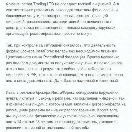
момент Instant Trading LTD не обладает нужной лицензией. А в
соответствии с рекламным законодательством финансовые и
банковские услуги, не подкрепленные соответствующей
лицензией, разрешением, аккредитацией, не включенные в
реестр, а также не являющиеся членами саморегулируемых
организаций, рекламироваться просто не могут.
Так, при контроле за ситуацией оказалось, что деятельность
форекс брокера InstaForex велась без необходимой лицензии
Центрального банка Российской Федерации. Брокер несколько
раз подавал документы на получение лицензии, и несколько раз
что-то шло не так, в результате сейчас у ИнстаФорекс нет
лицензии ЦБ РФ, хотя это и не означает, что она не имеет права
вести свою деятельность. Да и брокер надежный и известный.
Итак, в рекламе брокера ИнстаФорекс обнаружены нарушения
пункта 7 статьи 7 Закона о рекламе, как компанией «Яндекс», так
и физическим лицом, с которым был заключен договор-оферта на
размещение рекламы или на ее распространение. Кроме того,
вышеуказанное физическое лицо также признано нарушившим
часть 14 статьи 28 рекламного законодательства», сказано в
решении столичной антимонопольной службы.