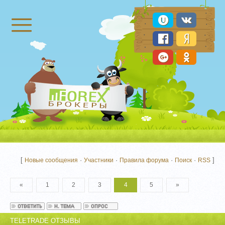
Брокеры Форекс
[
·
·
·
·
]
Новые сообщения
Участники
Правила форума
Поиск
RSS
«
1
2
3
4
5
»
TELETRADE ОТЗЫВЫ