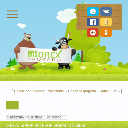
Брокеры Форекс
[
·
·
·
·
]
Новые сообщения
Участники
Правила форума
Поиск
RSS
1
СИГНАЛЫ ФОРЕКС PROF-SIGNAL ОТЗЫВЫ