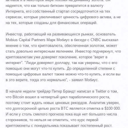
надеется, что как только биткоин превратится в валюту
Интернета, его собственный стартап сосредоточится на тех
сервисах, которые увеличивают ценность цифрового актива, а не
на тех, которые созданы для финансовых операций.
Инвестор, работающий на развивающихся рынках, основатель
Mobius Capital Partners Марк Мобиус в беседе с CNBC высказал
мнение о том, что криптовалюта, обеспеченная золотом, может
стать довольно интересным явлением. Инвестор подчеркнул, что
криптовалютам уже доверяет поколение, которое “верит в
интернет”. "Люди доверяют доллару, так как уверены, что с его
помощью они могут что-то купить. До определенной степени с
помощью цифровых валют также можно что-то купить, и если вы
в это верите, тогда это нормально”, - заявил Мобиус.
В начале недели трейдер Питер Брандт написал в Twitter о том,
что Bitcoin вошел в четвертый цикл параболического роста,
поэтому стоит ждать новых ценовых рекордов. Аналитик уверен,
что долгосрочной целью роста BTC является отметка в $100 000.
И если у столь смелого прогноза пока еще нет большого числа
сторонников, то нельзя не отметить, что курс первой
криптомонеты с понедельника показывает постепенный рост.