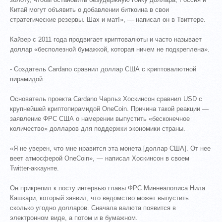
Китай могут объявить о добавлении биткоина в свои
стратегические резервы. Шах и мат!», — написал он в Твиттере.
Кайзер с 2011 года продвигает криптовалюты и часто называет
доллар «бесполезной бумажкой, которая ничем не подкреплена».
- Создатель Cardano сравнил доллар США с криптовалютной
пирамидой
Основатель проекта Cardano Чарльз Хоскинсон сравнил USD с
крупнейшей криптопирамидой OneCoin. Причина такой реакции —
заявление ФРС США о намерении выпустить «бесконечное
количество» долларов для поддержки экономики страны.
«Я не уверен, что мне нравится эта монета [доллар США]. От нее
веет атмосферой OneCoin», — написал Хоскинсон в своем
Twitter-аккаунте.
Он прикрепил к посту интервью главы ФРС Миннеаполиса Нила
Кашкари, который заявил, что ведомство может выпустить
сколько угодно долларов. Сначала валюта появится в
электронном виде, а потом и в бумажном.