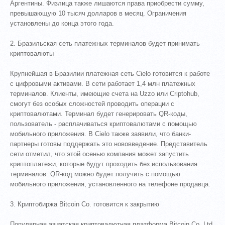
Аргентины. Физлица также лишаются права приобрести сумму,
превышающую 10 тысяч долларов в месяц. Ограничения
установлены до конца этого года.
2. Бразильская сеть платежных терминалов будет принимать
криптовалюты
Крупнейшая в Бразилии платежная сеть Cielo готовится к работе
с цифровыми активами. В сети работает 1,4 млн платежных
терминалов. Клиенты, имеющие счета на Uzzo или Criptohub,
смогут без особых сложностей проводить операции с
криптовалютами. Терминал будет генерировать QR-коды,
пользователь - расплачиваться криптовалютами с помощью
мобильного приложения. В Cielo также заявили, что банки-
партнеры готовы поддержать это нововведение. Представитель
сети отметил, что этой осенью компания может запустить
криптоплатежи, которые будут проходить без использования
терминалов. QR-код можно будет получить с помощью
мобильного приложения, установленного на телефоне продавца.
3. Криптобиржа Bitcoin Co. готовится к закрытию
Популярная азиатская криптовалютная платформа Bitcoin Co. Ltd.