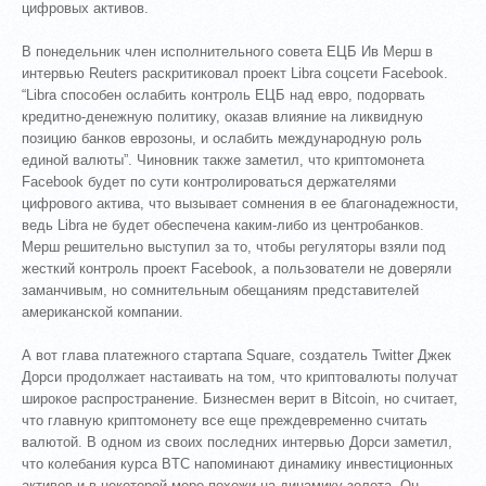
цифровых активов.
В понедельник член исполнительного совета ЕЦБ Ив Мерш в
интервью Reuters раскритиковал проект Libra соцсети Facebook.
“Libra способен ослабить контроль ЕЦБ над евро, подорвать
кредитно-денежную политику, оказав влияние на ликвидную
позицию банков еврозоны, и ослабить международную роль
единой валюты”. Чиновник также заметил, что криптомонета
Facebook будет по сути контролироваться держателями
цифрового актива, что вызывает сомнения в ее благонадежности,
ведь Libra не будет обеспечена каким-либо из центробанков.
Мерш решительно выступил за то, чтобы регуляторы взяли под
жесткий контроль проект Facebook, а пользователи не доверяли
заманчивым, но сомнительным обещаниям представителей
американской компании.
А вот глава платежного стартапа Square, создатель Twitter Джек
Дорси продолжает настаивать на том, что криптовалюты получат
широкое распространение. Бизнесмен верит в Bitcoin, но считает,
что главную криптомонету все еще преждевременно считать
валютой. В одном из своих последних интервью Дорси заметил,
что колебания курса BTC напоминают динамику инвестиционных
активов и в некоторой мере похожи на динамику золота. Он