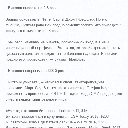
- Биткоин вырастет в 2-3 раза
Заявил основатель Pfeffer Capital Джон Пфеффер. По его
мнению, биткоин рано или поздно заменит золото, что приведет к
росту его стоимости в 2-3 раза.
«Мы рассчитываем на биткоин, поскольку он входит в наш
инвестиционный портфель… Это актив, который стремится стать
цифровым золотом и подает на то большие надежды. Рано или
поздно это произойдет», — сказал Пфеффер.
- Биткоин похоронили в 338-й раз
«Биткоин умирает», – написал в своем твиттер-аккаунте
экономист Марк Доу. В ответ на это инвестор Стефан Коул
привел пять примеров из 2011-2018 годов, когда СМИ предвещали
смерть первой криптовалюте мира.
«Ну что, это конец биткоина – Forbes 2011, $15
Биткоин превратился в кучу пепла – USA Today 2015, $208
RIP биткоин, время двигаться дальше – WaPo 2016, $382
Держитесь подальше от биткоина. Это мусор – MarketWatch 2017,