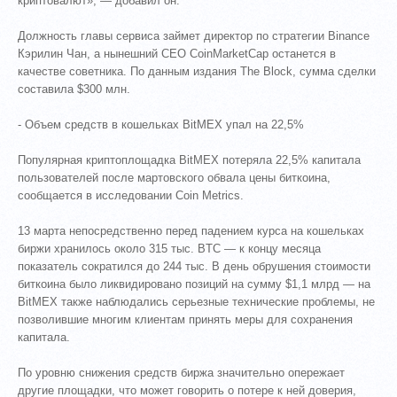
криптовалют», — добавил он.
Должность главы сервиса займет директор по стратегии Binance
Кэрилин Чан, а нынешний CEO CoinMarketCap останется в
качестве советника. По данным издания The Block, сумма сделки
составила $300 млн.
- Объем средств в кошельках BitMEX упал на 22,5%
Популярная криптоплощадка BitMEX потеряла 22,5% капитала
пользователей после мартовского обвала цены биткоина,
сообщается в исследовании Coin Metrics.
13 марта непосредственно перед падением курса на кошельках
биржи хранилось около 315 тыс. BTC — к концу месяца
показатель сократился до 244 тыс. В день обрушения стоимости
биткоина было ликвидировано позиций на сумму $1,1 млрд — на
BitMEX также наблюдались серьезные технические проблемы, не
позволившие многим клиентам принять меры для сохранения
капитала.
По уровню снижения средств биржа значительно опережает
другие площадки, что может говорить о потере к ней доверия,