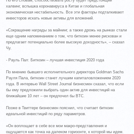
По его словам, способствовать росту будет предстоящий
халвинг, вспышка коронавируса в Китае и глобальная
экономическая нестабильность. Все эти факторы подталкивают
инвесторов искать новые активы для вложений.
«Сокращение награды за майнинг, а также дрожь на рынках стали
еще одним напоминанием о том, что биткоин менее рискован и
предлагает потенциально более высокую доходность», – сказал
Чу.
- Рауль Пал: Биткоин – лучшая инвестиция 2020 года
По мнению бывшего исполнительного директора Goldman Sachs
Рауля Пала, биткоин станет лучшим капиталовложением 2020
года. В интервью Wall Street Journal бизнесмен сказал, что если
бы ему предложили выбрать один актив для инвестиций на
ближайшие 10 лет – он предпочел бы BTC.
Позже в Твиттере бизнесмен пояснил, что считает биткоин
идеальной инвестиций по ряду параметров.
«Он воплощает в себе все мои макро-представления и
ощущается как точка на далеком горизонте, к которой мы идем.