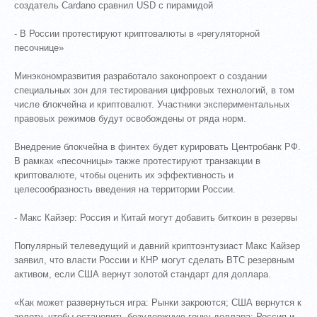
создатель Cardano сравнил USD с пирамидой
- В России протестируют криптовалюты в «регуляторной
песочнице»
Минэкономразвития разработало законопроект о создании
специальных зон для тестирования цифровых технологий, в том
числе блокчейна и криптовалют. Участники экспериментальных
правовых режимов будут освобождены от ряда норм.
Внедрение блокчейна в финтех будет курировать Центробанк РФ.
В рамках «песочницы» также протестируют транзакции в
криптовалюте, чтобы оценить их эффективность и
целесообразность введения на территории России.
- Макс Кайзер: Россия и Китай могут добавить биткоин в резервы
Популярный телеведущий и давний криптоэнтузиаст Макс Кайзер
заявил, что власти России и КНР могут сделать BTC резервным
активом, если США вернут золотой стандарт для доллара.
«Как может развернуться игра: Рынки закроются; США вернутся к
золоту, чтобы остановить безудержную гонку доллара; Россия и