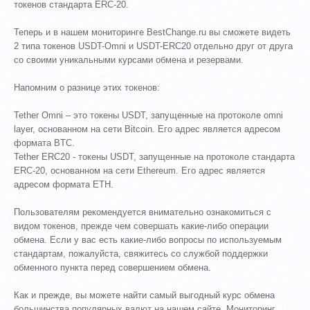
токенов стандарта ERC-20.
Теперь и в нашем мониторинге BestChange.ru вы сможете видеть
2 типа токенов USDT-Omni и USDT-ERC20 отдельно друг от друга
со своими уникальными курсами обмена и резервами.
Напомним о разнице этих токенов:
Tether Omni – это токены USDT, запущенные на протоколе omni
layer, основанном на сети Bitcoin. Его адрес является адресом
формата BTC.
Tether ERC20 - токены USDT, запущенные на протоколе стандарта
ERC-20, основанном на сети Еthereum. Его адрес является
адресом формата ETH.
Пользователям рекомендуется внимательно ознакомиться с
видом токенов, прежде чем совершать какие-либо операции
обмена. Если у вас есть какие-либо вопросы по используемым
стандартам, пожалуйста, свяжитесь со службой поддержки
обменного пункта перед совершением обмена.
Как и прежде, вы можете найти самый выгодный курс обмена
большинства популярных валют на нашем сайте. Мониторинг