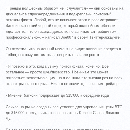
«Тренды волшебным образом не «случаются» — они основаны на
дисбалансе спроса/предложения и подкреплены притоком/
оттоком фиата. Любой, кто не понимает этого и рассматривает
биткоин как некий черный ящик, который волшебным образом
«делает то, что он всегда делает», не занимается трейдингом
профессионально», – написал Joe007 в своем Твиттер-аккаунте.
Он отметил, что на данный момент не видит вливания средств в
Tether, поэтому нет смысла говорить о начале роста.
«Я поверю в это, когда увижу приток фиата, конечно. Все
остальное — просто шум/позерство. Новичкам это может
показаться захватывающим, но я слышал это тысячи раз на всех
этапах рыночного цикла. Ничего не значит», – пояснил трейдер.
- Мнение: биткоин подорожает до $15’000 к середине года
Сейчас на рынке созданы все условия для укрепления цены BTC
до $15’000 к лету, считает сооснователь Kenetic Capital Джихан
Чу.