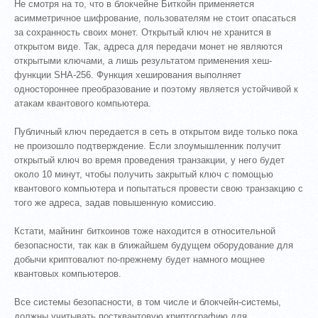
Не смотря на то, что в блокчейне Биткойн применяется
асимметричное шифрование, пользователям не стоит опасаться
за сохранность своих монет. Открытый ключ не хранится в
открытом виде. Так, адреса для передачи монет не являются
открытыми ключами, а лишь результатом применения хеш-
функции SHA-256. Функция хеширования выполняет
одностороннее преобразование и поэтому является устойчивой к
атакам квантового компьютера.
Публичный ключ передается в сеть в открытом виде только пока
не произошло подтверждение. Если злоумышленник получит
открытый ключ во время проведения транзакции, у него будет
около 10 минут, чтобы получить закрытый ключ с помощью
квантового компьютера и попытаться провести свою транзакцию с
того же адреса, задав повышенную комиссию.
Кстати, майнинг биткоинов тоже находится в относительной
безопасности, так как в ближайшем будущем оборудование для
добычи криптовалют по-прежнему будет намного мощнее
квантовых компьютеров.
Все системы безопасности, в том числе и блокчейн-системы,
должны учитывать постквантовую криптографию для