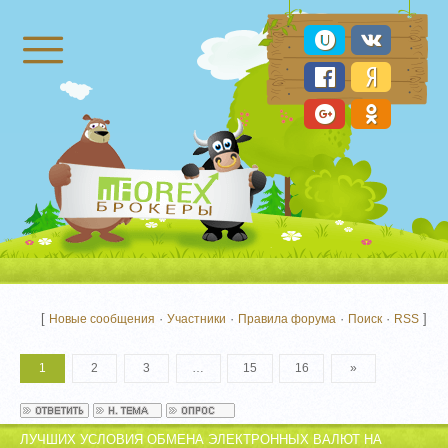
Брокеры Форекс
[
·
·
·
·
]
Новые сообщения
Участники
Правила форума
Поиск
RSS
1
2
3
…
15
16
»
ЛУЧШИХ УСЛОВИЯ ОБМЕНА ЭЛЕКТРОННЫХ ВАЛЮТ НА