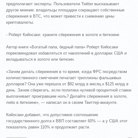
предполагают эксперты. Пользователи Twitter высказывают
другое мнение: владельцы площадки сокращают собственные
сбережения в BTC, что может привести к снижению цены
криптовалюты.
- Роберт Кийосаки: храните сбережения в золоте и биткоине
Автор книги «Богатый папа, бедный папа» Роберт Кийосаки
порекомендовал избавляться от накоплений в долларах США и
вкладываться в золото или биткоин.
«Зачем делать сбережения в то время, когда ФРС посредством
количественного смягчения печатает триллионы фальшивых
долларов? Она уже перешла от $82 млрд в месяц к $125 млрд в
день. Зачем сберегать, если политика нулевой процентной ставки
выплачивает проигравшим ноль? Делайте сбережения в золоте,
либо в биткоине», — написал он в своем Твиттер-аккаунте.
Кийосаки добавил, что допустимое соотношение
государственного долга к ВВП составляет 60% — а у США этот
показатель равен 110% и продолжает расти.