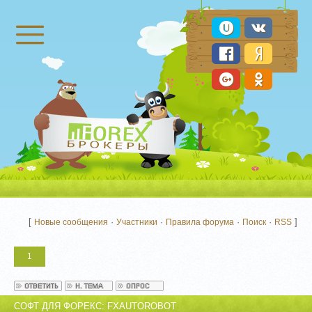
Брокеры Форекс
[
·
·
·
·
]
Новые сообщения
Участники
Правила форума
Поиск
RSS
1
СОФТ ДЛЯ ФОРЕКС: FXAUTOROBOT