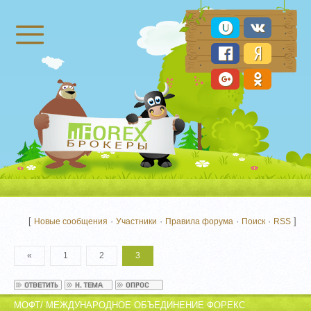
Брокеры Форекс
[
·
·
·
·
]
Новые сообщения
Участники
Правила форума
Поиск
RSS
«
1
2
3
МОФТ/ МЕЖДУНАРОДНОЕ ОБЪЕДИНЕНИЕ ФОРЕКС