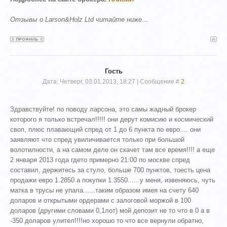
Отзывы о Larson&Holz Ltd читайте ниже…
Гость
Дата: Четверг, 03.01.2013, 18:27 | Сообщение #
2
Здравствуйте! по поводу ларсона, это самы жадный брокер
которого я только встречал!!!!! они дерут комисию и космический
своп, плюс плавающий спред от 1 до 6 пункта по евро.... они
заявляют что спред увиличивается только при большой
волотилности, а на самом деле он скачет там все время!!!! а еще
2 января 2013 года гдето примерно 21:00 по москве спред
составил, держитесь за стуло, больше 700 пунктов, тоесть цена
продажи евро 1.2850 а покупки 1.3550......у меня, извеняюсь, чуть
матка в трусы не упала......таким образом имея на счету 640
доларов и открытыми ордерами с залоговой моржой в 100
доларов (другими словами 0,1лот) мой депозит не то что в 0 а в
-350 доларов улител!!!!но хорошо то что все вернули обратно,