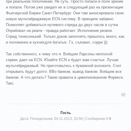
при реальном пополнении. Не суть. Просто попали в поле зрение
и попали. Потом уже увидел их в следующий раз на презентации
Фьючерсной Биржи Санкт-Петербург. Они там анонсировали свою
новую мультибриджевую ECN систему. В принципе забавно.
Позволяет добиваться нулевого спреда до двух часов в сутки.
Опрабовал на риале - правда работает. Исполнение резвое.
Спред тонюсенький. Только доков заполнять пришлось много, как
и положенно в кухняхдля богатых. Гэ, съязвил, сорри )))
Так собственного, к чему это я. Вобщем Ларсоны неплохой
сервис дает на ECN. Юзайте ECN и будет вам счастье. Лучше
мультибриджевый. Но приготовьтесь к бумажной волоките. Счет
открывать будут долго. ВВо банком, вывод банком. Вобщем все
банком. А что делать? Такие правила в цивилизованном Форексе.
Такс.
Гость
Дата: Понедельник, 04.11.2013, 20:56 | Сообщение #
8