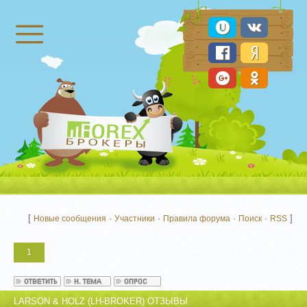
Брокеры Форекс
[
·
·
·
·
]
Новые сообщения
Участники
Правила форума
Поиск
RSS
1
LARSON & HOLZ (LH-BROKER) ОТЗЫВЫ