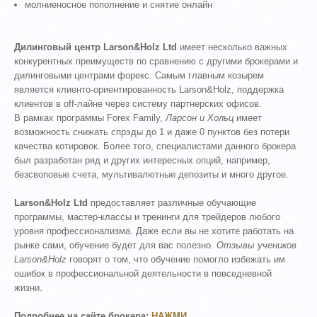
молниеносное пополнение и снятие онлайн
Дилинговый центр Larson&Holz Ltd
имеет несколько важных
конкурентных преимуществ по сравнению с другими брокерами и
дилинговыми центрами форекс. Самым главным козырем
является клиенто-ориентированность Larson&Holz, поддержка
клиентов в off-лайне через систему партнерских офисов.
В рамках программы Forex Family,
Ларсон и Хольц
имеет
возможность снижать спрэды до 1 и даже 0 пунктов без потери
качества котировок. Более того, специалистами данного брокера
был разработан ряд и других интересных опций, например,
безсвоповые счета, мультивалютные депозиты и много другое.
Larson&Holz Ltd
предоставляет различные обучающие
программы, мастер-классы и тренинги для трейдеров любого
уровня профессионализма. Даже если вы не хотите работать на
рынке сами, обучение будет для вас полезно.
Отзывы учеников
Larson&Holz
говорят о том, что обучение помогло избежать им
ошибок в профессиональной деятельности в повседневной
жизни.
Подробнее на сайте брокера:
НАЖМИ