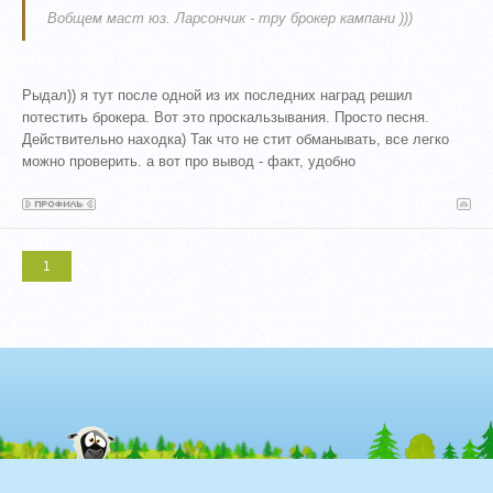
Вобщем маст юз. Ларсончик - тру брокер кампани )))
Рыдал)) я тут после одной из их последних наград решил
потестить брокера. Вот это проскальзывания. Просто песня.
Действительно находка) Так что не стит обманывать, все легко
можно проверить. а вот про вывод - факт, удобно
1