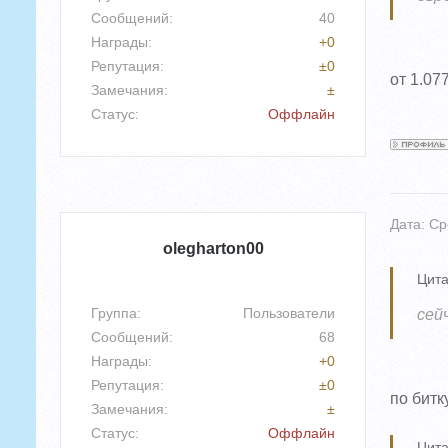
Сообщений:
40
Награды:
+
0
Репутация:
±
0
от 1.07
Замечания:
±
Статус:
Оффлайн
Дата: Ср
olegharton00
Цита
Группа: Пользователи
сей
Сообщений:
68
Награды:
+
0
Репутация:
±
0
по битк
Замечания:
±
Статус:
Оффлайн
Цита