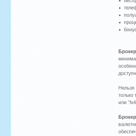
бесп
теле
полу
проц
бону
Брокер
минима
особенн
доступн
Нельзя 
только 
или "fx
Брокер
валютны
обеспеч