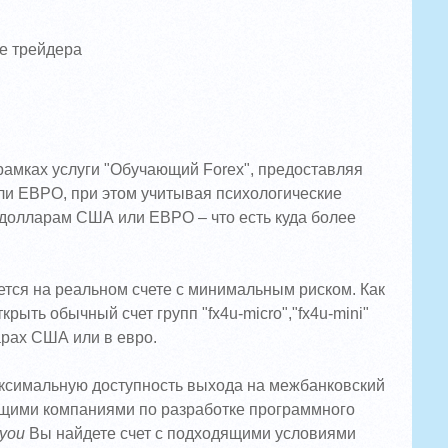
те трейдера
рамках услуги "Обучающий Forex", предоставляя
ли ЕВРО, при этом учитывая психологические
 долларам США или ЕВРО – что есть куда более
ается на реальном счете с минимальным риском. Как
крыть обычный счет групп "fx4u-micro","fx4u-mini"
ларах США или в евро.
аксимальную доступность выхода на межбанковский
ущими компаниями по разработке программного
you
Вы найдете счет с подходящими условиями