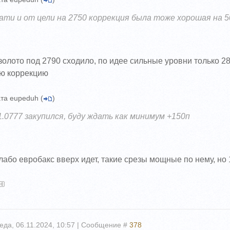
ати и от цели на 2750 коррекция была тоже хорошая на 
золото под 2790 сходило, по идее сильные уровни только 2
ую коррекцию
та
eupeduh
(
)
1.0777 закупился, буду ждать как минимум +150п
лабо евробакс вверх идет, такие срезы мощные по нему, но 
еда, 06.11.2024, 10:57 | Сообщение #
378