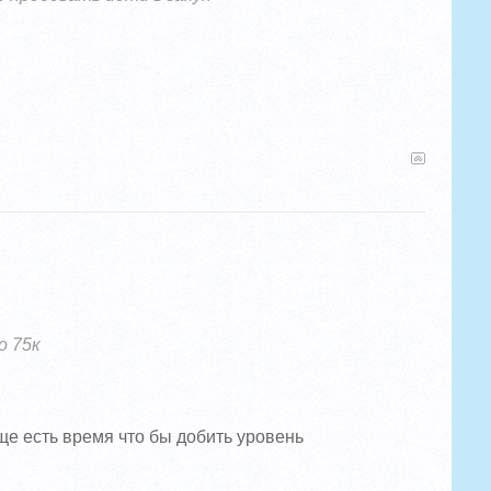
о 75к
еще есть время что бы добить уровень