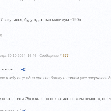
77 закупился, буду ждать как минимум +150п
еда, 30.10.2024, 16:46 | Сообщение #
377
та
eupeduh
(
)
час я жду еще один срез по битку и потом уже закупаюсь д
у опять почти 75к взяли, но нехватило совсем немного, но 
та
eupeduh
(
)