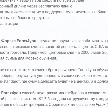
роцентный ввод-вывод средств по всей стране
фонный дилинг через бесплатную линию
автоматическое снятие и поддержка мультисчетов в кабине
ент на свободные средства
сы и акции
 Форекс Forex4you
предлагает научиться зарабатывать в 
льно возможные счета с валютой депозита в центах США и
ости торговли. Например, центовый счет на 2000 равен 20
ая сумма для Форекс обучения.
не сказать и то, что клиент брокера Форекс Forex4you обуч
трейдер почувствует уверенность в своих силах, он может от
4u-standard", где сумма депозита будет не в центах, а в дол
 Forex4you
способствует развитию трейдеров и создает м
й рынок по системе STP, благодаря сотрудничеству с вед
ения в области трейдинга. Среди всех типов
счетов Forex4