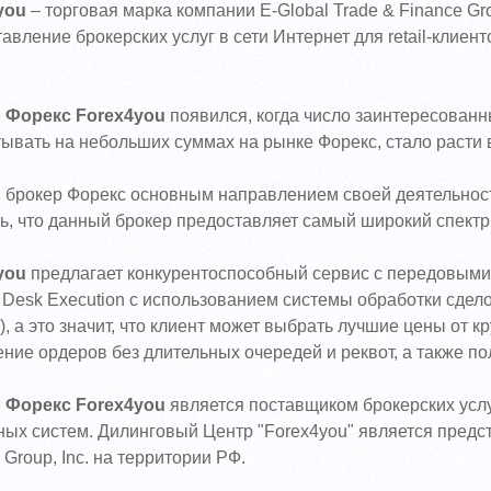
you
– торговая марка компании E-Global Trade & Finance Gro
авление брокерских услуг в сети Интернет для retail-клие
 Форекс Forex4you
появился, когда число заинтересованны
ывать на небольших суммах на рынке Форекс, стало расти 
 брокер Форекс основным направлением своей деятельност
ь, что данный брокер предоставляет самый широкий спектр
you
предлагает конкурентоспособный сервис с передовыми
 Desk Execution с использованием системы обработки сделок
), а это значит, что клиент может выбрать лучшие цены от
ние ордеров без длительных очередей и реквот, а также по
 Форекс Forex4you
является поставщиком брокерских услу
ых систем. Дилинговый Центр "Forex4you" является предс
 Group, Inc. на территории РФ.