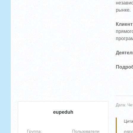
независ
рынке.
Клиент
прямого
програм
Деятел
Подроб
Дата: Че
eupeduh
Цита
Группа: Пользователи
евр