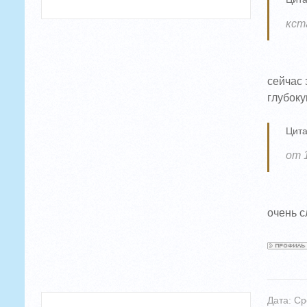
кст
сейчас 
глубок
Цита
от 
очень с
Дата: Ср