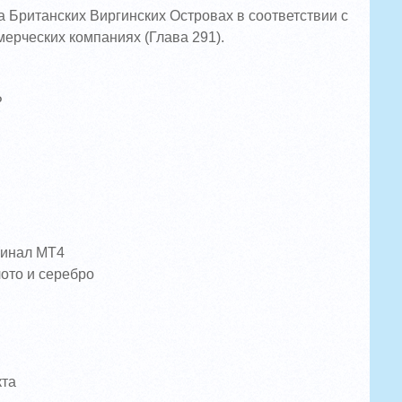
на Британских Виргинских Островах в соответствии с
ерческих компаниях (Глава 291).
P
минал MT4
ото и серебро
кта