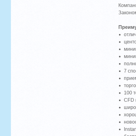
Компани
Законом
Преиму
отлич
цент
миним
мини
полн
7 сп
прие
торг
100 
CFD 
широк
хоро
новос
Insta