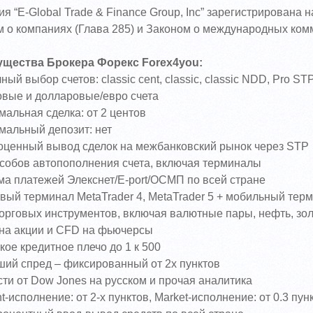
я “E-Global Trade & Finance Group, Inc” зарегистрирована 
 о компаниях (Глава 285) и Законом о международных комм
щества Брокера Форекс Forex4you:
ный выбор счетов: classic cent, classic, classic NDD, Pro ST
овые и долларовые/евро счета
альная сделка: от 2 центов
мальный депозит: нет
оценный вывод сделок на межбанковский рынок через STP
особов автопополнения счета, включая терминалы
ма платежей Элекснет/E-port/ОСМП по всей стране
овый терминал MetaTrader 4, MetaTrader 5 + мобильный тер
торговых инструментов, включая валютные пары, нефть, зол
на акции и CFD на фьючерсы
ое кредитное плечо до 1 к 500
ший спред – фиксированный от 2х пунктов
ти от Dow Jones на русском и прочая аналитика
nt-исполнение: от 2-х пунктов, Market-исполнение: от 0.3 пун