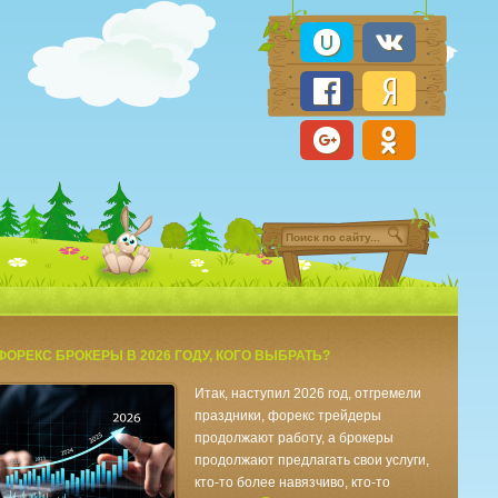
ФОРЕКС БРОКЕРЫ В 2026 ГОДУ, КОГО ВЫБРАТЬ?
Итак, наступил 2026 год, отгремели
праздники, форекс трейдеры
продолжают работу, а брокеры
продолжают предлагать свои услуги,
кто-то более навязчиво, кто-то