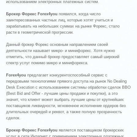
использованием электронных платежных систем.
Брокер Форекс Forex4you
появился, когда число
заинтересованных частных лиц, которые хотят учиться и
зарабатывать на небольших суммах на рынке Форекс, стало
расти в геометрической прогрессии.
Данный брокер Форекс основным направлением своей
деятельности называет микро- и минифорекс. Хотя нужно
отметить, что данный брокер предоставляет самый широкий
спектр услуг помимо микро и минифорекса.
Forex4you
предлагает конкурентоспособный сервис с
передовыми технологиями прямого доступа на рынок No Dealing
Desk Execution с использованием системы обработки сделок BBO
(Best Bid and Offer - лучшие цены продажи и покупки), а это
значит, что клиент может выбрать лучшие цены от крупнейших
поставщиков ликвидности, мгновенное исполнение ордеров без
длительных очередей и реквот, а также полную прозрачность
сделок.
Брокер Форекс Forex4you
является поставщиком брокерских
услуг в сети Интернет с применением электронных платежных