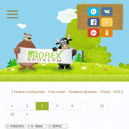
Брокеры Форекс
[
·
·
·
·
]
Новые сообщения
Участники
Правила форума
Поиск
RSS
«
1
2
3
4
…
31
32
»