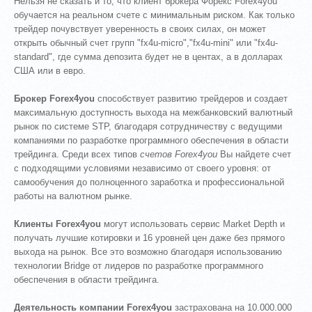
Нельзя не сказать и то, что клиент брокера Форекс Forex4you
обучается на реальном счете с минимальным риском. Как только
трейдер почувствует уверенность в своих силах, он может
открыть обычный счет групп "fx4u-micro","fx4u-mini" или "fx4u-
standard", где сумма депозита будет не в центах, а в долларах
США или в евро.
Брокер Forex4you
способствует развитию трейдеров и создает
максимальную доступность выхода на межбанковский валютный
рынок по системе STP, благодаря сотрудничеству с ведущими
компаниями по разработке программного обеспечения в области
трейдинга. Среди всех типов
счетов Forex4you
Вы найдете счет
с подходящими условиями независимо от своего уровня: от
самообучения до полноценного заработка и профессиональной
работы на валютном рынке.
Клиенты Forex4you
могут использовать сервис Market Depth и
получать лучшие котировки и 16 уровней цен даже без прямого
выхода на рынок. Все это возможно благодаря использованию
технологии Bridge от лидеров по разработке программного
обеспечения в области трейдинга.
Деятельность компании Forex4you
застрахована на 10.000.000