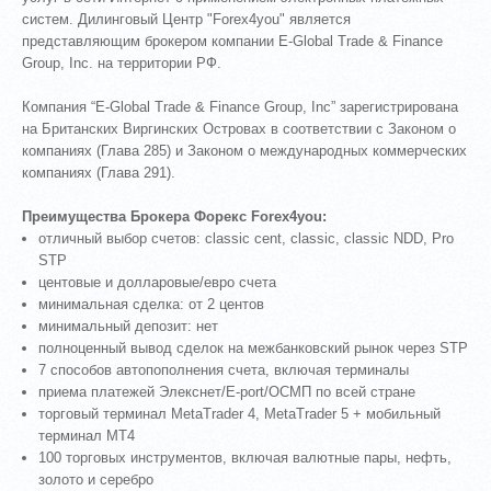
систем. Дилинговый Центр "Forex4you" является
представляющим брокером компании E-Global Trade & Finance
Group, Inc. на территории РФ.
Компания “E-Global Trade & Finance Group, Inc” зарегистрирована
на Британских Виргинских Островах в соответствии с Законом о
компаниях (Глава 285) и Законом о международных коммерческих
компаниях (Глава 291).
Преимущества Брокера Форекс Forex4you:
отличный выбор счетов: classic cent, classic, classic NDD, Pro
STP
центовые и долларовые/евро счета
минимальная сделка: от 2 центов
минимальный депозит: нет
полноценный вывод сделок на межбанковский рынок через STP
7 способов автопополнения счета, включая терминалы
приема платежей Элекснет/E-port/ОСМП по всей стране
торговый терминал MetaTrader 4, MetaTrader 5 + мобильный
терминал MT4
100 торговых инструментов, включая валютные пары, нефть,
золото и серебро