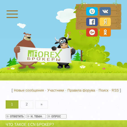
Брокеры Форекс
[
·
·
·
·
]
Новые сообщения
Участники
Правила форума
Поиск
RSS
1
2
»
ЧТО ТАКОЕ ECN БРОКЕР?