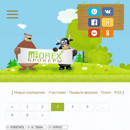
Брокеры Форекс
[
·
·
·
·
]
Новые сообщения
Участники
Правила форума
Поиск
RSS
«
1
2
3
4
5
…
8
9
»