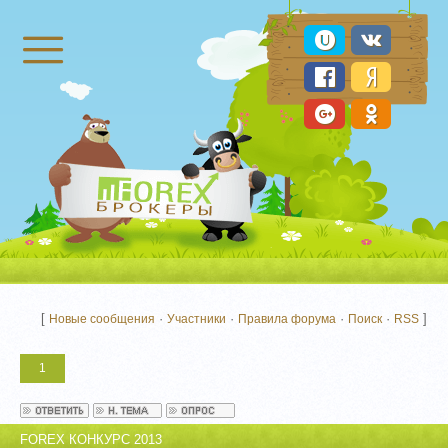
Брокеры Форекс
[
·
·
·
·
]
Новые сообщения
Участники
Правила форума
Поиск
RSS
1
FOREX КОНКУРС 2013