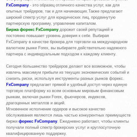
FxCompany
- это образец отличного качества услуг, как для
опытных трейдеров, так и для начинающих.Также предлагают
широкий спектр услуг для юридических лиц, продвинутую
партнерскую программу, управление капиталом.
Биржа форекс FxCompany
дорожит своей репутацией и
постоянно повышает уровень доверия к себе. Выбирая
FxCompany в качестве брокера для торговли на международном
валютном рынке Forex, вы выбираете действительно надежного
партнера с индивидуальным подходом к каждому клиенту.
Сегодня большинство трейдеров делают все возможное, чтобы
извлечь максимум прибыли из текущих экономических событий и
снизить риски, используя инструменты разных рынков форекс.
FxCompany
предлагает прямой и удобный доступ через единую
торговую платформу ко всем основным мировым финансовым
рынкам, включая рынки Forex, фьючерсов, индексов,
драгоценных металлов и акций.
Мгновенное исполнение ордеров и высокое качество
обслуживания являются лишь частью конкурентных преимуществ
биржи
форекс FxCompany
. Ежедневно работают, чтобы клиенты
получали полный спектр брокерских услуг и круглосуточную
квалифицированную поддержку.