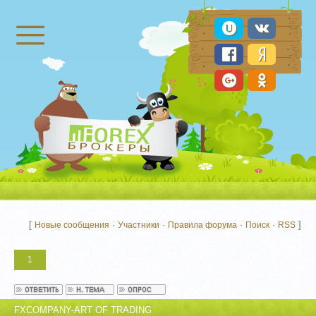
Брокеры Форекс
[
·
·
·
·
]
Новые сообщения
Участники
Правила форума
Поиск
RSS
1
FXCOMPANY-ART OF TRADING