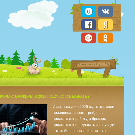
ФОРЕКС БРОКЕРЫ В 2026 ГОДУ, КОГО ВЫБРАТЬ?
Итак, наступил 2026 год, отгремели
праздники, форекс трейдеры
продолжают работу, а брокеры
продолжают предлагать свои услуги,
кто-то более навязчиво, кто-то