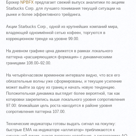
Брокер
NPBFX
предлагает свежий выпуск аналитики по акциям
Starbucks Corp. для лучшего понимания текущей ситуации на
рынке и более эффективного трейдинга.
Акции Starbucks Corp., одной из крупнейших компаний мира,
владеющей одноимённой сетью кофеен, торгуются в
коррекционном тренде на уровне 99.00.
На дневном графике цена движется в рамках локального
паттерна «расширяющаяся формация» с динамическими
границами 108.00–92.00.
На четырёхчасовом временном интервале видно, что все его
обязательные волны уже сформированы, и текущее усиление
может выйти за одну из границ и начать новую тенденцию.
Положительная динамика выглядит более вероятной, так как
котировки закрепились выше локального уровня сопротивления
97.00: ближайшая цель роста находится в районе уровня
сопротивления паттерна 107.00.
Технические индикаторы готовы выдать сигнал на покупку:
быстрые ЕМА на индикаторе «аллигатор» приближаются к
сигнальной линии, сужая диапазон колебания, а гистограмма АО