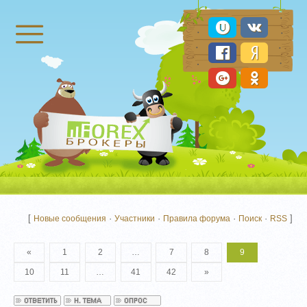
Брокеры Форекс
[
·
·
·
·
]
Новые сообщения
Участники
Правила форума
Поиск
RSS
«
1
2
…
7
8
9
10
11
…
41
42
»