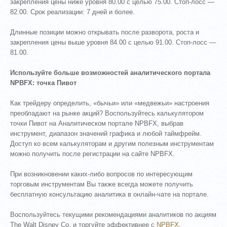
закрепления цены ниже уровня 80.00 с целью 75.00. Стоп-лосс —
82.00. Срок реализации: 7 дней и более.
Длинные позиции можно открывать после разворота, роста и
закрепления цены выше уровня 84.00 с целью 91.00. Стоп-лосс —
81.00.
Используйте больше возможностей аналитического портала
NPBFX: точка Пивот
Как трейдеру определить, «бычьи» или «медвежьи» настроения
преобладают на рынке акций? Воспользуйтесь калькулятором
точки Пивот на Аналитическом портале NPBFX, выбрав
инструмент, диапазон значений графика и любой таймфрейм.
Доступ ко всем калькуляторам и другим полезным инструментам
можно получить после регистрации на сайте NPBFX.
При возникновении каких-либо вопросов по интересующим
торговым инструментам Вы также всегда можете получить
бесплатную консультацию аналитика в онлайн-чате на портале.
Воспользуйтесь текущими рекомендациями аналитиков по акциям
The Walt Disney Co. и торгуйте эффективнее с
NPBFX
.