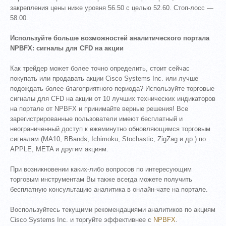
закрепления цены ниже уровня 56.50 с целью 52.60. Стоп-лосс —
58.00.
Используйте больше возможностей аналитического портала
NPBFX: сигналы для CFD на акции
Как трейдер может более точно определить, стоит сейчас
покупать или продавать акции Cisco Systems Inc. или лучше
подождать более благоприятного периода? Используйте торговые
сигналы для CFD на акции от 10 лучших технических индикаторов
на портале от NPBFX и принимайте верные решения! Все
зарегистрированные пользователи имеют бесплатный и
неограниченный доступ к ежеминутно обновляющимся торговым
сигналам (MA10, BBands, Ichimoku, Stochastic, ZigZag и др.) по
APPLE, META и другим акциям.
При возникновении каких-либо вопросов по интересующим
торговым инструментам Вы также всегда можете получить
бесплатную консультацию аналитика в онлайн-чате на портале.
Воспользуйтесь текущими рекомендациями аналитиков по акциям
Cisco Systems Inc. и торгуйте эффективнее с
NPBFX
.