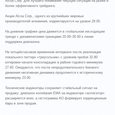
Alcoa Corp. для лучшего понимания текущей ситуации на рынке и
более эффективного трейдинга.
Акции Alcoa Corp., одного из крупнейших мировых
производителей алюминия, корректируются на уровне 28.00.
На дневном графике цена движется в глобальном нисходящем
тренде с динамическими границами 20.00–30.00 к линии
поддержки диапазона.
На четырёхчасовом временном интервале после реализации
локального паттерн «треугольник» с уровнем пробоя 32.80
котировки начали консолидацию в районе годового минимума
27.60. Ожидается, что после непродолжительного бокового
движения негативная динамика продолжится к историческому
минимуму 23.00.
Технические индикаторы сохраняют стабильный сигнал на
продажу: диапазон колебания ЕМА на индикаторе «аллигатор»
расширяется вниз, а гистограмма АО формирует коррекционные
бары в зоне продаж.