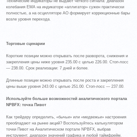
Технические индикаторы не выдают чёткого сигнала: диапазон
колебания ЕМА на индикаторе «аллигатор» сужен практически
полностью, а на осцилляторе АО формирует коррекционные бары
возле уровня перехода.
Торговые сценарии
Короткие позиции можно открывать после разворота, снижения и
закрепления цены ниже уровня 235.00 с целью 226.00. Стоп-лосс
— 238.00. Срок реализации: 7 дней и более.
Длинные позиции можно открывать после роста и закрепления
цены выше уровня 243.00 с целью 251.00. Стоп-лосс — 237.00.
Используйте больше возможностей аналитического портала
NPBFX: точка Пивот
Как трейдеру определить, «бычьи» или «медвежьи» настроения
преобладают на рынке акций? Воспользуйтесь калькулятором
точки Пивот на Аналитическом портале NPBFX, выбрав
инструмент, диапазон значений графика и любой таймфрейм.