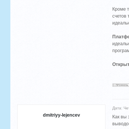
Кроме т
счетов 
идеаль
Платфо
идеаль
програм
Открыт
Дата: Че
dmitriyy-lejencev
Как вы 
выводом