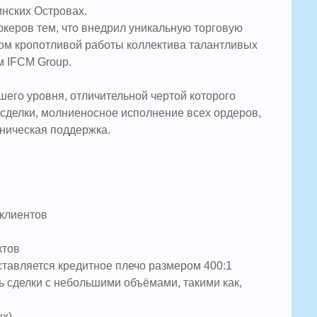
инских Островах.
океров тем, что внедрил уникальную торговую
том кропотливой работы коллектива талантливых
м IFCM Group.
его уровня, отличительной чертой которого
а сделки, молниеносное исполнение всех ордеров,
хническая поддержка.
клиентов
ктов
ставляется кредитное плечо размером 400:1
сделки с небольшими объёмами, такими как,
ых)