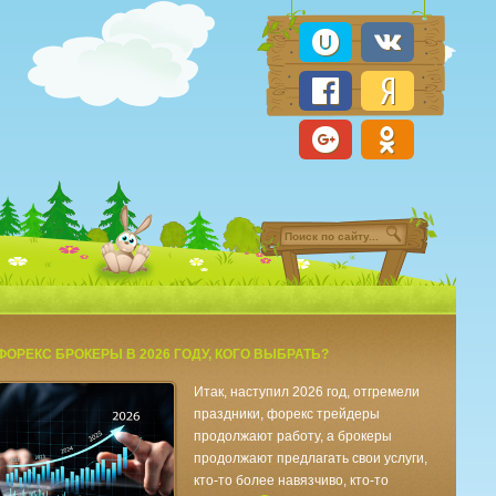
ФОРЕКС БРОКЕРЫ В 2026 ГОДУ, КОГО ВЫБРАТЬ?
Итак, наступил 2026 год, отгремели
праздники, форекс трейдеры
продолжают работу, а брокеры
продолжают предлагать свои услуги,
кто-то более навязчиво, кто-то