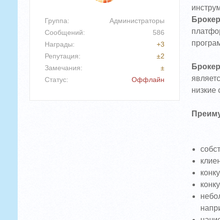
инструм
Брокер
Группа: Администраторы
платфор
Сообщений:
586
програ
Награды:
+
3
Репутация:
±
2
Брокер
Замечания:
±
являетс
Статус:
Оффлайн
низкие 
Преиму
собс
клие
конк
конку
небо
напри
начи