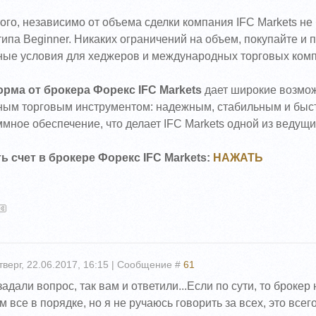
ого, независимо от объема сделки компания IFC Markets не
типа Beginner. Никаких ограничений на объем, покупайте и 
ные условия для хеджеров и международных торговых комп
рма от брокера Форекс IFC Markets
дает широкие возмож
ным торговым инструментом: надежным, стабильным и быст
мное обеспечение, что делает IFC Markets одной из ведущ
ь счет в брокере Форекс IFC Markets:
НАЖАТЬ
тверг, 22.06.2017, 16:15 | Сообщение #
61
задали вопрос, так вам и ответили...Если по сути, то броке
 все в порядке, но я не ручаюсь говорить за всех, это вс