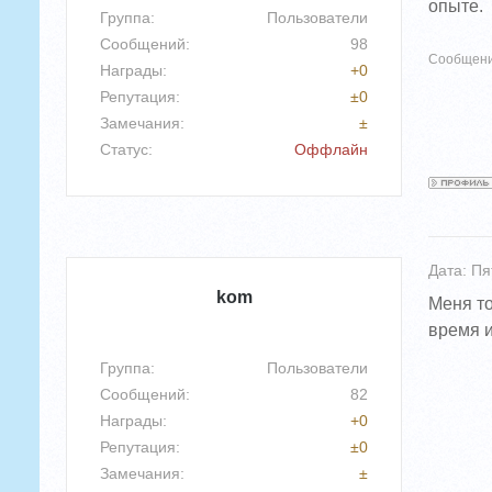
опыте.
Группа: Пользователи
Сообщений:
98
Сообщени
Награды:
+
0
Репутация:
±
0
Замечания:
±
Статус:
Оффлайн
Дата: Пя
kom
Меня то
время и
Группа: Пользователи
Сообщений:
82
Награды:
+
0
Репутация:
±
0
Замечания:
±