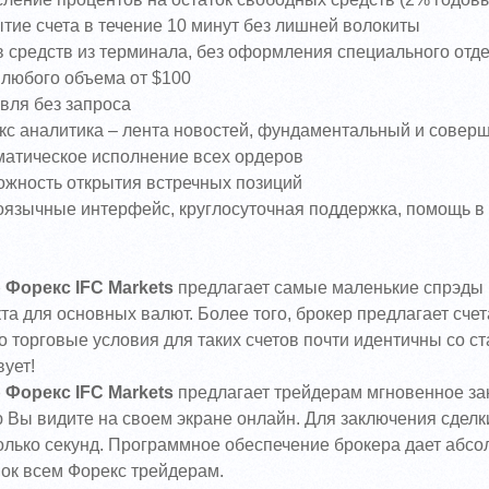
тие счета в течение 10 минут без лишней волокиты
в средств из терминала, без оформления специального отде
 любого объема от $100
вля без запроса
кс аналитика – лента новостей, фундаментальный и совер
матическое исполнение всех ордеров
ожность открытия встречных позиций
оязычные интерфейс, круглосуточная поддержка, помощь в
 Форекс IFC Markets
предлагает самые маленькие спрэды 
кта для основных валют. Более того, брокер предлагает сче
о торговые условия для таких счетов почти идентичны со 
вует!
 Форекс IFC Markets
предлагает трейдерам мгновенное зак
 Вы видите на своем экране онлайн. Для заключения сдел
олько секунд. Программное обеспечение брокера дает абсо
ок всем Форекс трейдерам.