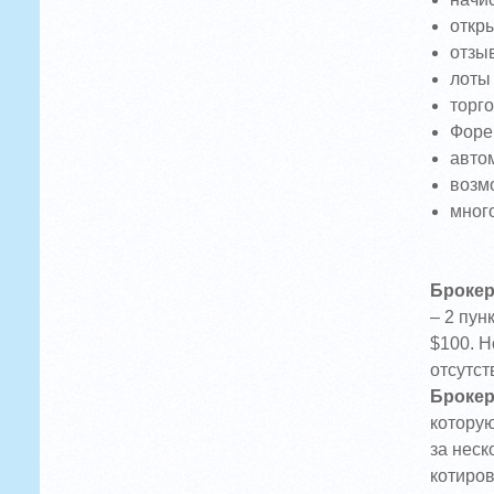
откры
отзы
лоты
торго
Форе
авто
возм
мног
Брокер
– 2 пун
$100. Н
отсутст
Брокер
которую
за неск
котиров