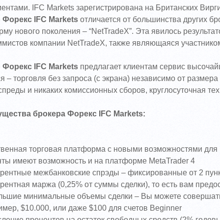
ентами. IFC Markets зарегистрирована на Британских Вирг
 Форекс IFC Markets
отличается от большинства других бр
му нового поколения – “NetTradeX”. Эта явилось результа
ммистов компании NetTradeX, также являющаяся участнико
 Форекс IFC Markets
предлагает клиентам сервис высочайш
я – торговля без запроса (с экрана) независимо от размер
спреды и никаких комиссионных сборов, круглосуточная те
щества брокера Форекс IFC Markets:
твенная торговая платформа с новыми возможностями для 
нты имеют возможность и на платформе MetaTrader 4
урентные межбанковские спрэды – фиксированные от 2 пун
рентная маржа (0,25% от суммы сделки), то есть вам предо
льшие минимальные объемы сделки – Вы можете совершать 
мер, $10.000, или даже $100 для счетов Beginner
сление процентов на остаток свободных средств (2% годов