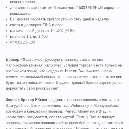
ночного свопа
для счетов с депозитом больше чем 2,500 USD/EUR спред не
повышается
Вы можете работать круглосуточно пять дней в неделю
счета в долларах США и евро
минимальный депозит 10 USD (EUR)
плечо от 1:1 до 1:400
от 0.01 до 100
Брокер FXcast
имеет русскую страничку сайта, но она
малоинформативная, например, условия торговли есть только на
английском языке, что неудобно. И если Вы нажмете кнопку
«
открыть реальный счет
», то в появившемся окне опять же все
будет на английском языке. Видимо, данный брокер еще не успел
доработать свой русский сайт.
Форекс брокер FXcast
предлагает разные способы оплаты, как
Вам удобнее. Это и всем известные Webmoney и Moneybookers,
возможен и банковский перевод, Perfect Money иAlertPay, и,
кроме того, разумеется, оплата картой. Если у Вас возникнут
вопросы при использовании любых способов оплаты, свяжитесь с
техподдержкой, написано, что помогут. Надеемся, что не только в