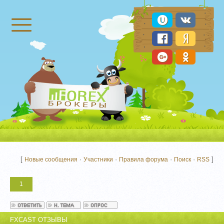
Брокеры Форекс
[
·
·
·
·
]
Новые сообщения
Участники
Правила форума
Поиск
RSS
1
FXCAST ОТЗЫВЫ