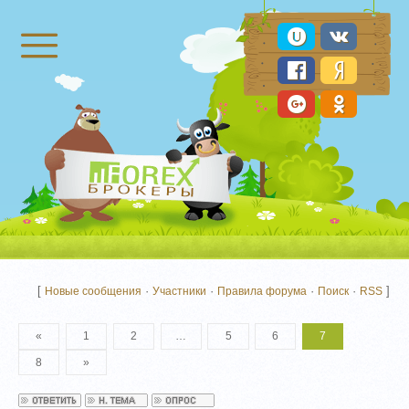
Брокеры Форекс
[
·
·
·
·
]
Новые сообщения
Участники
Правила форума
Поиск
RSS
«
1
2
…
5
6
7
8
»