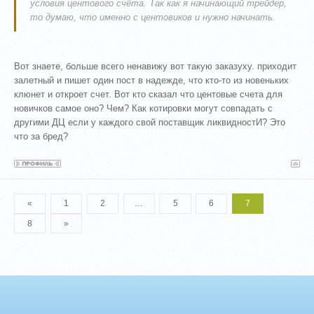
условия центового счёта. Так как я начинающий трейдер,
то думаю, что именно с центовиков и нужно начинать.
Вот знаете, больше всего ненавижу вот такую заказуху. приходит
залетный и пишет один пост в надежде, что кто-то из новеньких
клюнет и откроет счет. Вот кто сказал что центовые счета для
новичков самое оно? Чем? Как котировки могут совпадать с
другими ДЦ если у каждого свой поставщик ликвидностИ? Это
что за бред?
«
1
2
…
5
6
7
8
»